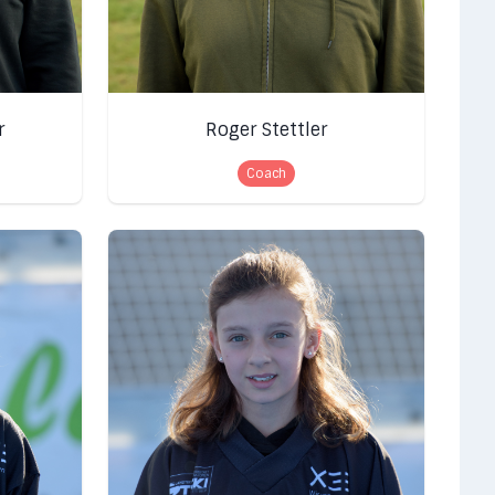
r
Roger Stettler
Coach