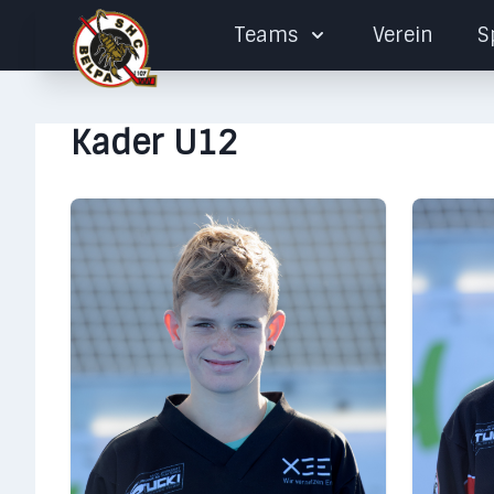
Teams
Verein
S
Kader U12