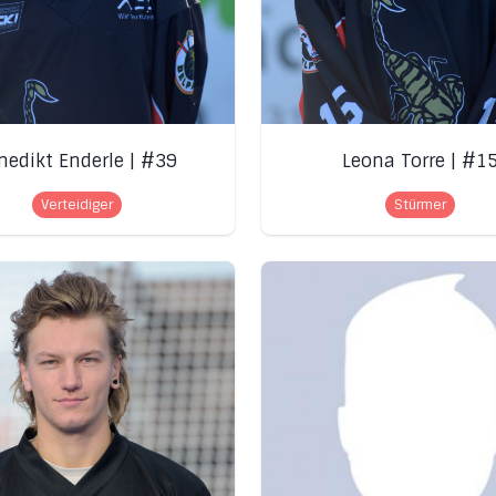
nedikt Enderle | #39
Leona Torre | #1
Verteidiger
Stürmer