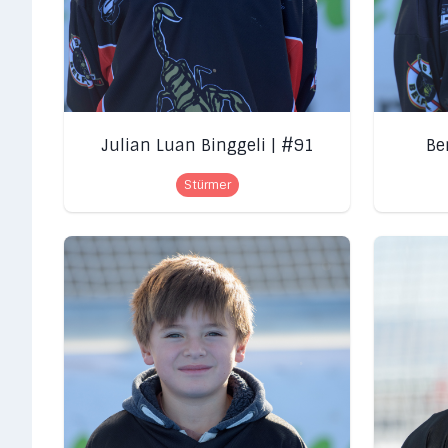
Julian Luan Binggeli | #91
Be
Stürmer